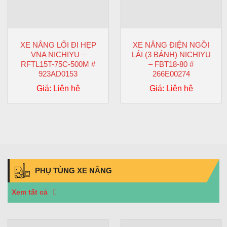
XE NÂNG LỐI ĐI HẸP
XE NÂNG ĐIỆN NGỒI
VNA NICHIYU –
LÁI (3 BÁNH) NICHIYU
RFTL15T-75C-500M #
– FBT18-80 #
923AD0153
266E00274
Giá: Liên hệ
Giá: Liên hệ
PHỤ TÙNG XE NÂNG
Xem tất cả