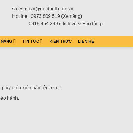
sales-gbvn@goldbell.com.vn
Hotline : 0973 809 519 (Xe nâng)
0918 454 299 (Dịch vụ & Phụ tùng)
 NÂNG
TIN TỨC
KIẾN THỨC
LIÊN HỆ
 tùy điểu kiện nào tới trước.
bảo hành.