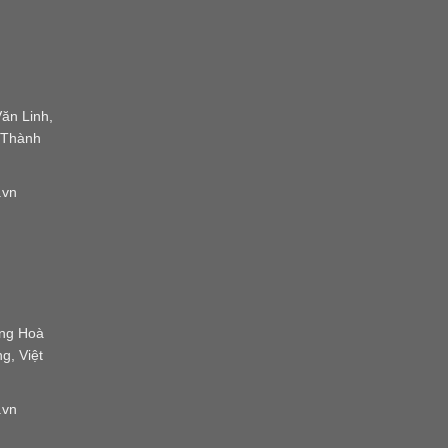
ăn Linh,
 Thành
.vn
ờng Hoà
g, Việt
.vn