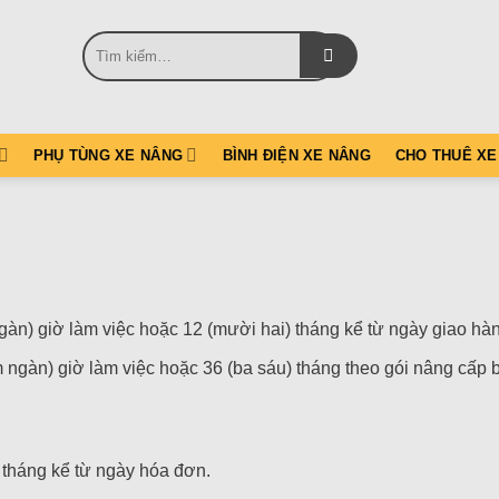
Tìm
kiếm:
PHỤ TÙNG XE NÂNG
BÌNH ĐIỆN XE NÂNG
CHO THUÊ XE
:
gàn) giờ làm việc hoặc 12 (mười hai) tháng kể từ ngày giao hàng
 ngàn) giờ làm việc hoặc 36 (ba sáu) tháng theo gói nâng cấp 
tháng kể từ ngày hóa đơn.