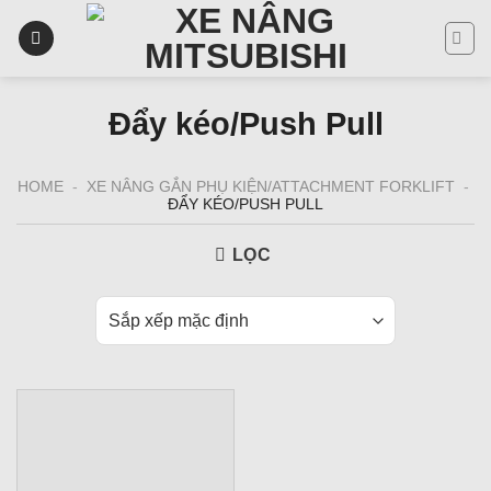
Skip
to
content
Đẩy kéo/Push Pull
HOME
-
XE NÂNG GẮN PHỤ KIỆN/ATTACHMENT FORKLIFT
-
ĐẨY KÉO/PUSH PULL
LỌC