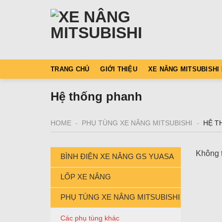
Skip
to
content
TRANG CHỦ
GIỚI THIỆU
XE NÂNG MITSUBISHI
Hệ thống phanh
HOME
-
PHỤ TÙNG XE NÂNG MITSUBISHI
-
HỆ T
Không t
BÌNH ĐIỆN XE NÂNG GS YUASA
LỐP XE NÂNG
PHỤ TÙNG XE NÂNG MITSUBISHI
Các phụ tùng khác