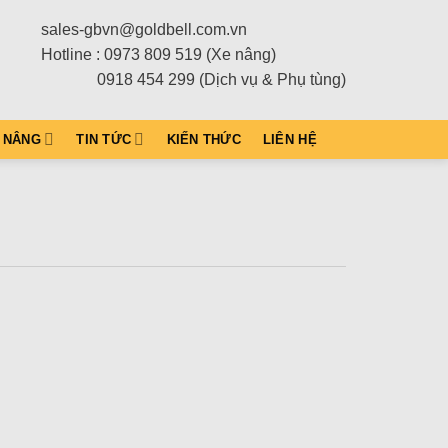
sales-gbvn@goldbell.com.vn
Hotline : 0973 809 519 (Xe nâng)
0918 454 299 (Dịch vụ & Phụ tùng)
 NÂNG
TIN TỨC
KIẾN THỨC
LIÊN HỆ