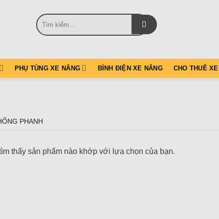
Tìm
kiếm:
PHỤ TÙNG XE NÂNG
BÌNH ĐIỆN XE NÂNG
CHO THUÊ XE
HỐNG PHANH
ìm thấy sản phẩm nào khớp với lựa chọn của bạn.