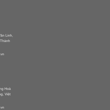
ăn Linh,
 Thành
.vn
ờng Hoà
g, Việt
.vn