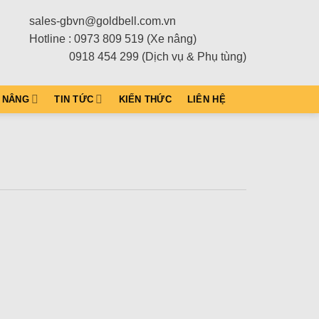
sales-gbvn@goldbell.com.vn
Hotline : 0973 809 519 (Xe nâng)
0918 454 299 (Dịch vụ & Phụ tùng)
 NÂNG
TIN TỨC
KIẾN THỨC
LIÊN HỆ