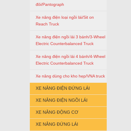
đôi/Pantograph
Xe nâng điện loại ngồi lái/Sit on
Reach Truck
Xe nâng điện ngồi lái 3 bánh/3-Wheel
Electric Counterbalanced Truck
Xe nâng điện ngồi lái 4 bánh/4-Wheel
Electric Counterbalanced Truck
Xe nâng dùng cho kho hẹp/VNA truck
XE NÂNG ĐIỆN ĐỨNG LÁI
XE NÂNG ĐIỆN NGỒI LÁI
XE NÂNG ĐỘNG CƠ
XE NÂNG ĐỨNG LÁI