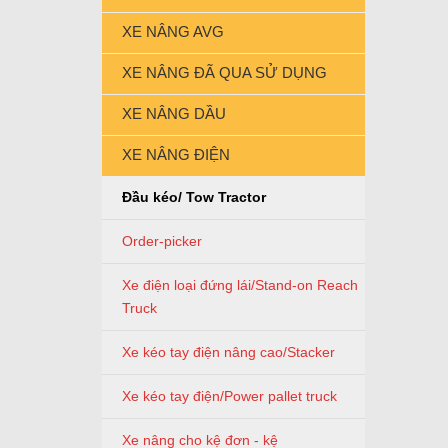
XE NÂNG AVG
XE NÂNG ĐÃ QUA SỬ DỤNG
XE NÂNG DẦU
XE NÂNG ĐIỆN
Đầu kéo/ Tow Tractor
Order-picker
Xe điện loại đứng lái/Stand-on Reach
Truck
Xe kéo tay điện nâng cao/Stacker
Xe kéo tay điện/Power pallet truck
Xe nâng cho kệ đơn - kệ