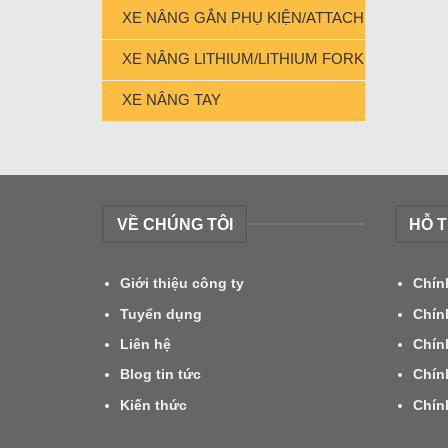
XE NÂNG GẮN PHỤ KIỆN/ATTACHMENT FORK
XE NÂNG LITHIUM/LITHIUM FORKLIFT
XE NÂNG TAY
VỀ CHÚNG TÔI
HỖ 
Giới thiệu công ty
Chín
Tuyển dụng
Chín
Liên hệ
Chín
Blog tin tức
Chín
Kiến thức
Chín