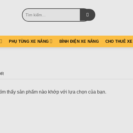
Tìm
kiếm:
PHỤ TÙNG XE NÂNG
BÌNH ĐIỆN XE NÂNG
CHO THUÊ XE
OR
ìm thấy sản phẩm nào khớp với lựa chọn của bạn.