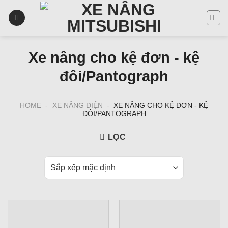
Skip
to
content
Xe nâng cho kệ đơn - kệ
đôi/Pantograph
HOME
-
XE NÂNG ĐIỆN
-
XE NÂNG CHO KỆ ĐƠN - KỆ
ĐÔI/PANTOGRAPH
LỌC