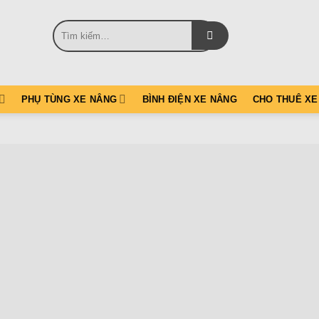
Tìm
kiếm:
PHỤ TÙNG XE NÂNG
BÌNH ĐIỆN XE NÂNG
CHO THUÊ XE