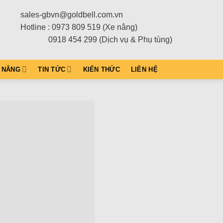
sales-gbvn@goldbell.com.vn
Hotline : 0973 809 519 (Xe nâng)
0918 454 299 (Dịch vụ & Phụ tùng)
 NÂNG
TIN TỨC
KIẾN THỨC
LIÊN HỆ