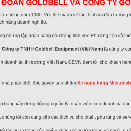
P ĐOÀN GOLDBELL VÀ CÔNG TY GO
 từ những năm 1980. Với thế mạnh về tài chính và đầu tư rộng
ách hàng doanh nghiệp.
ong những tập đoàn hàng đầu trong lĩnh vực Phương tiện và thiế
,
Công ty TNHH Goldbell Equipment (Việt Nam)
là công ty c
nh doanh tại thị trường Việt Nam, GEVN đem tới cho khách hàn
nh nhà phân phối độc quyền sản phẩm
Xe nâng hàng Mitsubish
p trung xây dựng đội ngũ quản lý, nhân viên kinh doanh và đặc 
chúng tôi còn cung cấp các dịch vụ cho thuê , phụ tùng và ser
 đối tác quan trọng của nhiều khách hàng lớn trong và ngoài nư