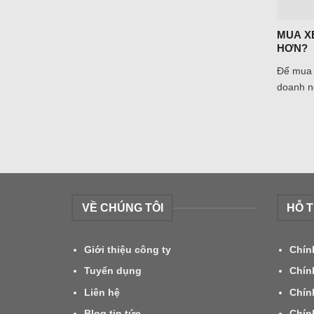
MUA X
HƠN?
Để mua 
doanh ng
VỀ CHÚNG TÔI
HỖ 
Giới thiệu công ty
Chín
Tuyển dụng
Chín
Liên hệ
Chín
Blog tin tức
Chín