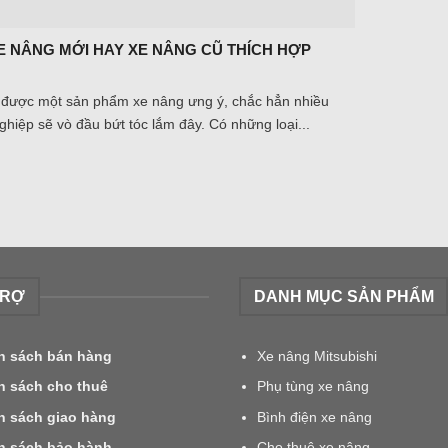
E NÂNG MỚI HAY XE NÂNG CŨ THÍCH HỢP
được một sản phẩm xe nâng ưng ý, chắc hẳn nhiều
hiệp sẽ vò đầu bứt tóc lắm đây. Có những loại...
TRỢ
DANH MỤC SẢN PHẨM
h sách bán hàng
Xe nâng Mitsubishi
h sách cho thuê
Phụ tùng xe nâng
h sách giao hàng
Bình điện xe nâng
h sách bảo hành
Cho thuê xe nâng