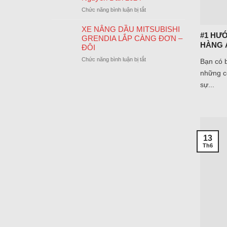
LỄ
CUỐI
ở
Chức năng bình luận bị tắt
QUỐC
NĂM
Thông
KHÁNH
Báo
XE NÂNG DẦU MITSUBISHI
02/09/2024
#1 HƯ
Lịch
GRENDIA LẮP CÀNG ĐƠN –
Nghỉ
HÀNG 
ĐÔI
Tết
ở
Chức năng bình luận bị tắt
Bạn có b
Nguyên
XE
Đán
những c
NÂNG
2024
sự...
DẦU
MITSUBISHI
GRENDIA
LẮP
CÀNG
ĐƠN
–
13
ĐÔI
Th6