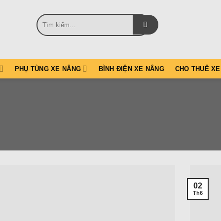
Tìm
kiếm:
PHỤ TÙNG XE NÂNG
BÌNH ĐIỆN XE NÂNG
CHO THUÊ XE
02
Th6