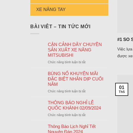
XE NÂNG TAY
BÀI VIÊT – TIN TỨC MỚI
#1 SO 
CẬN CẢNH DÂY CHUYỀN
Việc lựa
SẢN XUẤT XE NÂNG
MITSUBISHI
được xem
ở
Chức năng bình luận bị tắt
CẬN
CẢNH
BÙNG NỔ KHUYẾN MÃI
DÂY
ĐẶC BIỆT NHÂN DỊP CUỐI
CHUYỀN
NĂM
01
SẢN
ở
Chức năng bình luận bị tắt
Th5
XUẤT
BÙNG
XE
NỔ
THÔNG BÁO NGHỈ LỄ
NÂNG
KHUYẾN
QUỐC KHÁNH 02/09/2024
MITSUBISHI
MÃI
ở
Chức năng bình luận bị tắt
ĐẶC
THÔNG
BIỆT
BÁO
Thông Báo Lịch Nghỉ Tết
NHÂN
NGHỈ
Nguyên Đán 2024
DỊP