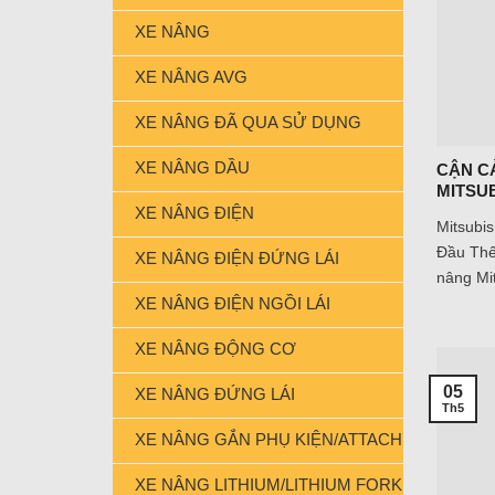
XE NÂNG
XE NÂNG AVG
XE NÂNG ĐÃ QUA SỬ DỤNG
XE NÂNG DẦU
CẬN C
MITSUB
XE NÂNG ĐIỆN
Mitsubis
Đầu Thế 
XE NÂNG ĐIỆN ĐỨNG LÁI
nâng Mit
XE NÂNG ĐIỆN NGỒI LÁI
XE NÂNG ĐỘNG CƠ
05
XE NÂNG ĐỨNG LÁI
Th5
XE NÂNG GẮN PHỤ KIỆN/ATTACHMENT FORK
XE NÂNG LITHIUM/LITHIUM FORKLIFT