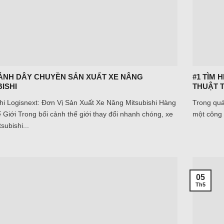
ẢNH DÂY CHUYỀN SẢN XUẤT XE NÂNG
#1 TÌM 
ISHI
THUẬT 
hi Logisnext: Đơn Vị Sản Xuất Xe Nâng Mitsubishi Hàng
Trong quá
Giới Trong bối cảnh thế giới thay đổi nhanh chóng, xe
một công 
subishi...
05
Th5
LIFT