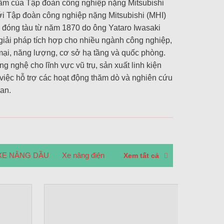
hẩm của Tập đoàn công nghiệp nặng Mitsubishi
với Tập đoàn công nghiệp nặng Mitsubishi (MHI)
c đóng tàu từ năm 1870 do ông Yataro Iwasaki
giải pháp tích hợp cho nhiều ngành công nghiệp,
ại, năng lượng, cơ sở hạ tầng và quốc phòng.
g nghệ cho lĩnh vực vũ trụ, sản xuất linh kiện
 việc hỗ trợ các hoạt động thăm dò và nghiên cứu
an.
XE NÂNG DẦU
Xe nâng điện
Xem tất cả