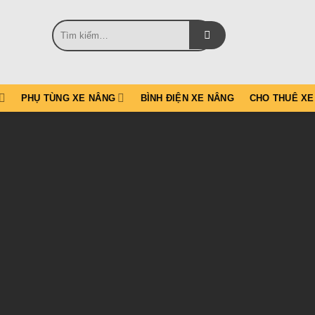
Tìm
kiếm:
PHỤ TÙNG XE NÂNG
BÌNH ĐIỆN XE NÂNG
CHO THUÊ XE