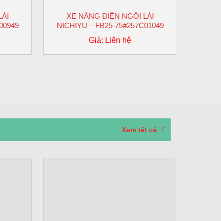
LÁI
XE NÂNG ĐIỆN NGỒI LÁI
XE
00949
NICHIYU – FB25-75#257C01049
Giá: Liên hệ
Xem tất cả