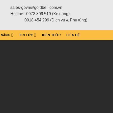
sales-gbvn@goldbell.com.vn
Hotline : 0973 809 519 (Xe nâng)
0918 454 299 (Dịch vụ & Phụ tùng)
 NÂNG
TIN TỨC
KIẾN THỨC
LIÊN HỆ