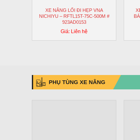
XE NÂNG LỐI ĐI HẸP VNA
X
NICHIYU – RFTL15T-75C-500M #
BÁ
923AD0153
Giá: Liên hệ
PHỤ TÙNG XE NÂNG