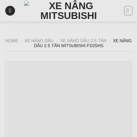
Skip
to
content
HOME
-
XE NÂNG DẦU
-
XE NÂNG DẦU 2.5 TẤN
-
XE NÂNG
DẦU 2.5 TẤN MITSUBISHI FD25HS