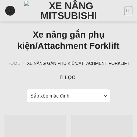
Skip
to
content
Xe nâng gắn phụ
kiện/Attachment Forklift
HOME
-
XE NÂNG GẮN PHỤ KIỆN/ATTACHMENT FORKLIFT
LỌC