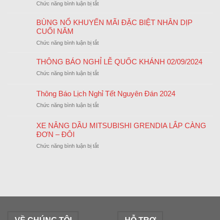
ở
Chức năng bình luận bị tắt
CẬN
CẢNH
BÙNG NỔ KHUYẾN MÃI ĐẶC BIỆT NHÂN DỊP
DÂY
CUỐI NĂM
CHUYỀN
ở
Chức năng bình luận bị tắt
SẢN
BÙNG
XUẤT
NỔ
THÔNG BÁO NGHỈ LỄ QUỐC KHÁNH 02/09/2024
XE
KHUYẾN
NÂNG
ở
Chức năng bình luận bị tắt
MÃI
MITSUBISHI
THÔNG
ĐẶC
BÁO
Thông Báo Lịch Nghỉ Tết Nguyên Đán 2024
BIỆT
NGHỈ
NHÂN
ở
Chức năng bình luận bị tắt
LỄ
DỊP
Thông
QUỐC
CUỐI
Báo
KHÁNH
XE NÂNG DẦU MITSUBISHI GRENDIA LẮP CÀNG
NĂM
Lịch
02/09/2024
ĐƠN – ĐÔI
Nghỉ
ở
Chức năng bình luận bị tắt
Tết
XE
Nguyên
NÂNG
Đán
DẦU
2024
MITSUBISHI
GRENDIA
LẮP
CÀNG
ĐƠN