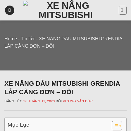
Skip
to
content
Home
-
Tin tức
-
XE NÂNG DẦU MITSUBISHI GRENDIA
LẮP CÀNG ĐƠN – ĐÔI
XE NÂNG DẦU MITSUBISHI GRENDIA
LẮP CÀNG ĐƠN – ĐÔI
ĐĂNG LÚC
30 THÁNG 11, 2023
BỞI
VƯƠNG VĂN ĐỨC
Mục Lục