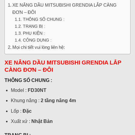
XE NÂNG DẦU MITSUBISHI GRENDIA LẮP CÀNG
ĐƠN – ĐÔI
THÔNG SỐ CHUNG :
TRANG BỊ :
PHỤ KIỆN :
CÔNG DỤNG :
Mọi chi tiết vui lòng liên hệ:
XE NÂNG DẦU MITSUBISHI GRENDIA LẮP
CÀNG ĐƠN – ĐÔI
THÔNG SỐ CHUNG :
Model :
FD30NT
Khung nâng :
2 tầng nâng 4m
Lốp :
Đặc
Xuất xứ :
Nhật Bản