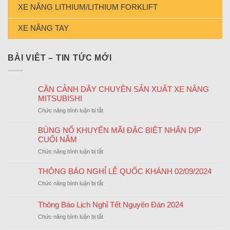
XE NÂNG LITHIUM/LITHIUM FORKLIFT
XE NÂNG TAY
BÀI VIÊT – TIN TỨC MỚI
CẬN CẢNH DÂY CHUYỀN SẢN XUẤT XE NÂNG
MITSUBISHI
ở
Chức năng bình luận bị tắt
CẬN
CẢNH
BÙNG NỔ KHUYẾN MÃI ĐẶC BIỆT NHÂN DỊP
DÂY
CUỐI NĂM
CHUYỀN
ở
Chức năng bình luận bị tắt
SẢN
BÙNG
XUẤT
NỔ
THÔNG BÁO NGHỈ LỄ QUỐC KHÁNH 02/09/2024
XE
KHUYẾN
NÂNG
ở
Chức năng bình luận bị tắt
MÃI
MITSUBISHI
THÔNG
ĐẶC
BÁO
Thông Báo Lịch Nghỉ Tết Nguyên Đán 2024
BIỆT
NGHỈ
NHÂN
ở
Chức năng bình luận bị tắt
LỄ
DỊP
Thông
QUỐC
CUỐI