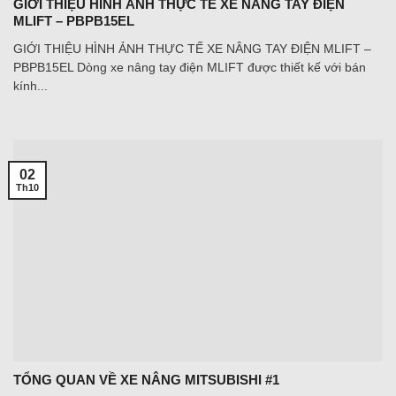
GIỚI THIỆU HÌNH ẢNH THỰC TẾ XE NÂNG TAY ĐIỆN
MLIFT – PBPB15EL
GIỚI THIỆU HÌNH ẢNH THỰC TẾ XE NÂNG TAY ĐIỆN MLIFT –
PBPB15EL Dòng xe nâng tay điện MLIFT được thiết kế với bán
kính...
02
Th10
TỔNG QUAN VỀ XE NÂNG MITSUBISHI #1