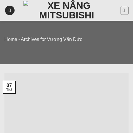
Skip
to
content
Home
-
Archives for Vương Văn Đức
07
Th2