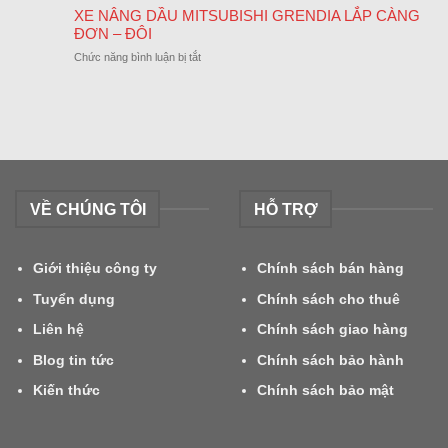
Báo
KHÁNH
XE NÂNG DẦU MITSUBISHI GRENDIA LẮP CÀNG
NĂM
Lịch
02/09/2024
ĐƠN – ĐÔI
Nghỉ
ở
Chức năng bình luận bị tắt
Tết
XE
Nguyên
NÂNG
Đán
DẦU
2024
MITSUBISHI
GRENDIA
LẮP
CÀNG
ĐƠN
VỀ CHÚNG TÔI
HỖ TRỢ
–
ĐÔI
Giới thiệu công ty
Chính sách bán hàng
Tuyển dụng
Chính sách cho thuê
Liên hệ
Chính sách giao hàng
Blog tin tức
Chính sách bảo hành
Kiến thức
Chính sách bảo mật