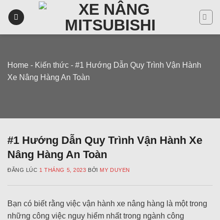
Skip
to
content
Home
-
Kiến thức
-
#1 Hướng Dẫn Quy Trình Vận Hành
Xe Nâng Hàng An Toàn
#1 Hướng Dẫn Quy Trình Vận Hành Xe
Nâng Hàng An Toàn
ĐĂNG LÚC
1 THÁNG 5, 2023
BỞI
MY DUYEN
Bạn có biết rằng việc vận hành xe nâng hàng là một trong
những công việc nguy hiểm nhất trong ngành công