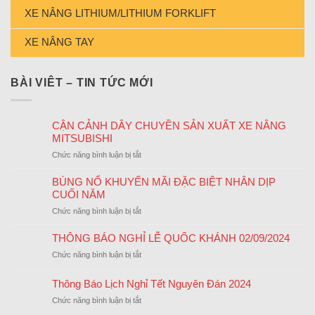
XE NÂNG LITHIUM/LITHIUM FORKLIFT
XE NÂNG TAY
BÀI VIÊT – TIN TỨC MỚI
CẬN CẢNH DÂY CHUYỀN SẢN XUẤT XE NÂNG
MITSUBISHI
ở
Chức năng bình luận bị tắt
CẬN
CẢNH
BÙNG NỔ KHUYẾN MÃI ĐẶC BIỆT NHÂN DỊP
DÂY
CUỐI NĂM
CHUYỀN
ở
Chức năng bình luận bị tắt
SẢN
BÙNG
XUẤT
NỔ
THÔNG BÁO NGHỈ LỄ QUỐC KHÁNH 02/09/2024
XE
KHUYẾN
NÂNG
ở
Chức năng bình luận bị tắt
MÃI
MITSUBISHI
THÔNG
ĐẶC
BÁO
Thông Báo Lịch Nghỉ Tết Nguyên Đán 2024
BIỆT
NGHỈ
NHÂN
ở
Chức năng bình luận bị tắt
LỄ
DỊP
Thông
QUỐC