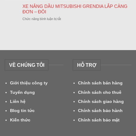
CUỐI
Báo
KHÁNH
XE NÂNG DẦU MITSUBISHI GRENDIA LẮP CÀNG
NĂM
Lịch
02/09/2024
ĐƠN – ĐÔI
Nghỉ
ở
Chức năng bình luận bị tắt
Tết
XE
Nguyên
NÂNG
Đán
DẦU
2024
MITSUBISHI
GRENDIA
LẮP
CÀNG
ĐƠN
VỀ CHÚNG TÔI
HỖ TRỢ
–
ĐÔI
Giới thiệu công ty
Chính sách bán hàng
Tuyển dụng
Chính sách cho thuê
Liên hệ
Chính sách giao hàng
Blog tin tức
Chính sách bảo hành
Kiến thức
Chính sách bảo mật