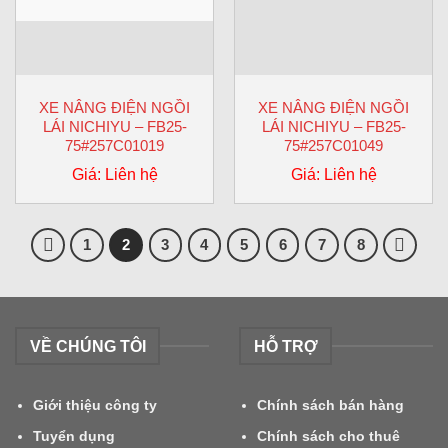
XE NÂNG ĐIỆN NGỒI
XE NÂNG ĐIỆN NGỒI
LÁI NICHIYU – FB25-
LÁI NICHIYU – FB25-
75#257C01019
75#257C01049
Giá: Liên hệ
Giá: Liên hệ
1
2
3
4
5
6
7
8
VỀ CHÚNG TÔI
HỖ TRỢ
Giới thiệu công ty
Chính sách bán hàng
Tuyển dụng
Chính sách cho thuê