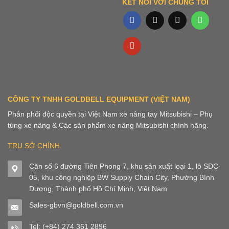
KẾT NỐI VỚI CHÚNG TÔI
CÔNG TY TNHH GOLDBELL EQUIPMENT (VIỆT NAM)
Phân phối độc quyền tại Việt Nam xe nâng tay Mitsubishi – Phụ
tùng xe nâng & Các sản phẩm xe nâng Mitsubishi chính hãng.
TRỤ SỞ CHÍNH:
Căn số 6 đường Tiên Phong 7, khu sản xuất loại 1, lô SDC-
05, khu công nghiệp BW Supply Chain City, Phường Bình
Dương, Thành phố Hồ Chí Minh, Việt Nam
Sales-gbvn@goldbell.com.vn
Tel: (+84) 274 361 2896