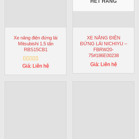
HẾT HÀNG
Xe nâng điện đứng lái
XE NÂNG ĐIỆN
Mitsubishi 1.5 tấn
ĐỨNG LÁI NICHIYU –
RBS15CB1
FBRW20-
75#186E00238
Giá: Liên hệ
Giá: Liên hệ
Được xếp
hạng
5.00
5
sao