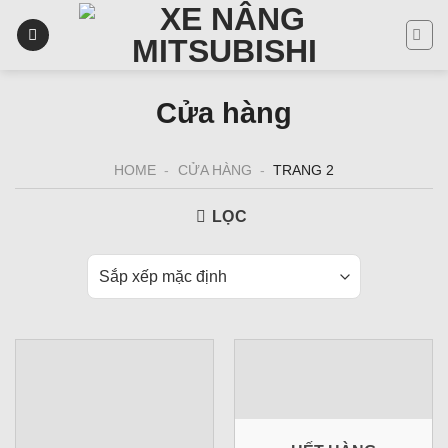
Skip
to
content
Cửa hàng
HOME
-
CỬA HÀNG
-
TRANG 2
LỌC