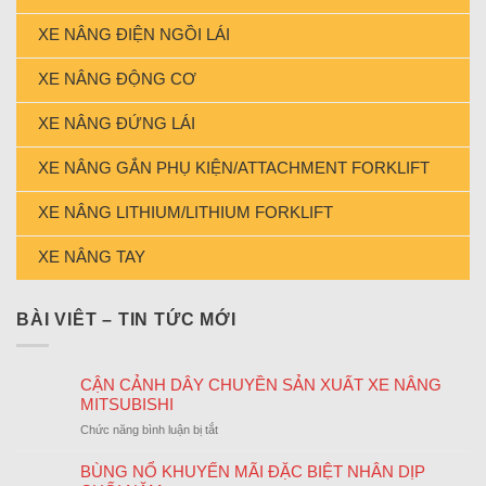
XE NÂNG ĐIỆN NGỒI LÁI
XE NÂNG ĐỘNG CƠ
XE NÂNG ĐỨNG LÁI
XE NÂNG GẮN PHỤ KIỆN/ATTACHMENT FORKLIFT
XE NÂNG LITHIUM/LITHIUM FORKLIFT
XE NÂNG TAY
BÀI VIÊT – TIN TỨC MỚI
CẬN CẢNH DÂY CHUYỀN SẢN XUẤT XE NÂNG
MITSUBISHI
ở
Chức năng bình luận bị tắt
CẬN
CẢNH
BÙNG NỔ KHUYẾN MÃI ĐẶC BIỆT NHÂN DỊP
DÂY