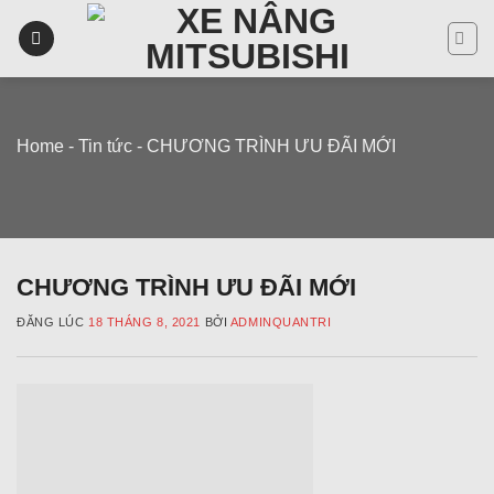
Skip
to
content
Home
-
Tin tức
-
CHƯƠNG TRÌNH ƯU ĐÃI MỚI
CHƯƠNG TRÌNH ƯU ĐÃI MỚI
ĐĂNG LÚC
18 THÁNG 8, 2021
BỞI
ADMINQUANTRI