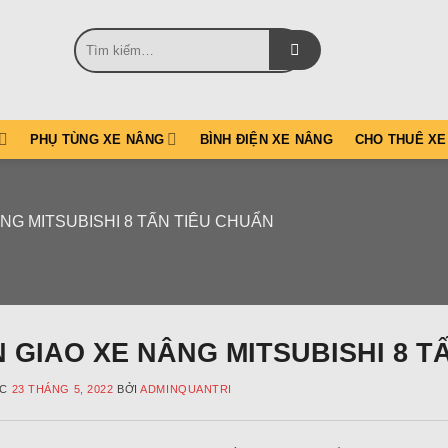
Tìm
kiếm:
PHỤ TÙNG XE NÂNG
BÌNH ĐIỆN XE NÂNG
CHO THUÊ XE
NG MITSUBISHI 8 TẤN TIÊU CHUẨN
 GIAO XE NÂNG MITSUBISHI 8 T
ÚC
23 THÁNG 5, 2022
BỞI
ADMINQUANTRI