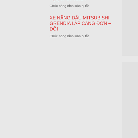
LỄ
CUỐI
ở
Chức năng bình luận bị tắt
QUỐC
NĂM
Thông
KHÁNH
Báo
XE NÂNG DẦU MITSUBISHI
02/09/2024
Lịch
GRENDIA LẮP CÀNG ĐƠN –
Nghỉ
ĐÔI
Tết
ở
Chức năng bình luận bị tắt
Nguyên
XE
Đán
NÂNG
2024
DẦU
MITSUBISHI
GRENDIA
LẮP
CÀNG
ĐƠN
–
ĐÔI