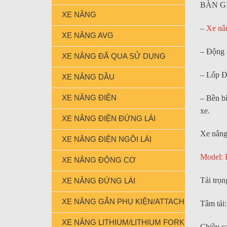
BÀN G
XE NÂNG
–
Xe nân
XE NÂNG AVG
– Động 
XE NÂNG ĐÃ QUA SỬ DỤNG
– Lốp Đ
XE NÂNG DẦU
XE NÂNG ĐIỆN
– Bền bỉ
xe.
XE NÂNG ĐIỆN ĐỨNG LÁI
Xe nâng 
XE NÂNG ĐIỆN NGỒI LÁI
Model:
XE NÂNG ĐỘNG CƠ
Tải trọn
XE NÂNG ĐỨNG LÁI
XE NÂNG GẮN PHỤ KIỆN/ATTACHMENT FORK
Tâm tải
XE NÂNG LITHIUM/LITHIUM FORKLIFT
Chiều c