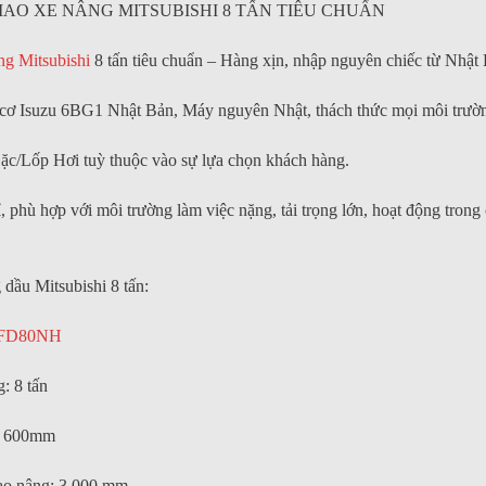
IAO XE NÂNG MITSUBISHI 8 TẤN TIÊU CHUẨN
g Mitsubishi
8 tấn tiêu chuẩn – Hàng xịn, nhập nguyên chiếc từ Nhật 
cơ Isuzu 6BG1 Nhật Bản, Máy nguyên Nhật, thách thức mọi môi trườn
ặc/Lốp Hơi tuỳ thuộc vào sự lựa chọn khách hàng.
, phù hợp với môi trường làm việc nặng, tải trọng lớn, hoạt động trong
dầu Mitsubishi 8 tấn:
 FD80NH
g: 8 tấn
LIFT
: 600mm
ao nâng: 3.000 mm