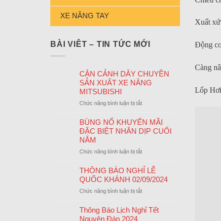
XE NÂNG TAY
Xuất xứ
BÀI VIÊT – TIN TỨC MỚI
Động cơ
Càng nâ
CẬN CẢNH DÂY CHUYỀN
SẢN XUẤT XE NÂNG
Lốp Hơ
MITSUBISHI
ở
Chức năng bình luận bị tắt
CẬN
CẢNH
BÙNG NỔ KHUYẾN MÃI
DÂY
ĐẶC BIỆT NHÂN DỊP CUỐI
CHUYỀN
NĂM
SẢN
ở
Chức năng bình luận bị tắt
XUẤT
BÙNG
XE
NỔ
THÔNG BÁO NGHỈ LỄ
NÂNG
KHUYẾN
QUỐC KHÁNH 02/09/2024
MITSUBISHI
MÃI
ở
Chức năng bình luận bị tắt
ĐẶC
THÔNG
BIỆT
BÁO
Thông Báo Lịch Nghỉ Tết
NHÂN
NGHỈ
Nguyên Đán 2024
DỊP