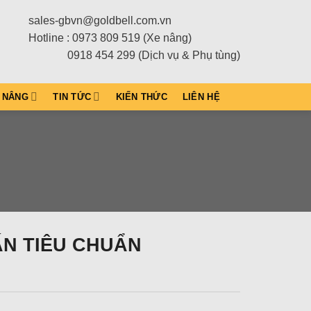
sales-gbvn@goldbell.com.vn
Hotline : 0973 809 519 (Xe nâng)
0918 454 299 (Dịch vụ & Phụ tùng)
 NÂNG
TIN TỨC
KIẾN THỨC
LIÊN HỆ
ẤN TIÊU CHUẨN