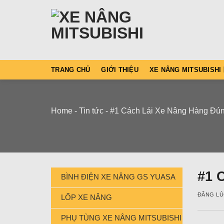
Skip
to
content
TRANG CHỦ
GIỚI THIỆU
XE NÂNG MITSUBISHI
Home
-
Tin tức
-
#1 Cách Lái Xe Nâng Hàng Đún
#1 
BÌNH ĐIỆN XE NÂNG GS YUASA
ĐĂNG L
LỐP XE NÂNG
PHỤ TÙNG XE NÂNG MITSUBISHI