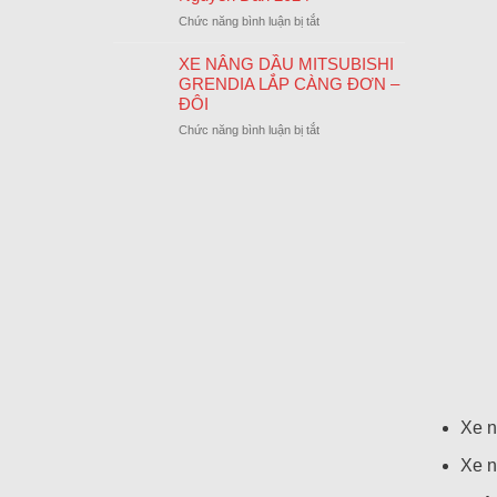
LỄ
CUỐI
ở
Chức năng bình luận bị tắt
QUỐC
NĂM
Thông
KHÁNH
Báo
XE NÂNG DẦU MITSUBISHI
02/09/2024
Lịch
GRENDIA LẮP CÀNG ĐƠN –
Nghỉ
ĐÔI
Tết
ở
Chức năng bình luận bị tắt
Nguyên
XE
Đán
NÂNG
2024
DẦU
MITSUBISHI
GRENDIA
LẮP
CÀNG
ĐƠN
–
ĐÔI
Xe n
Xe n