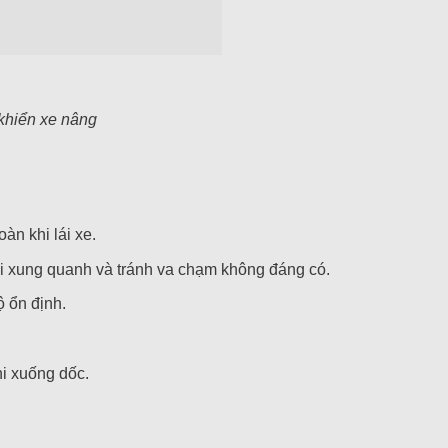
 khiển xe nâng
àn khi lái xe.
ời xung quanh và tránh va chạm không đáng có.
ộ ổn định.
hi xuống dốc.