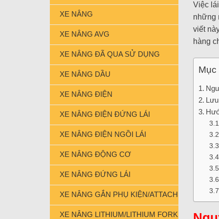
Việc lá
XE NÂNG
những n
viết nà
XE NÂNG AVG
hàng c
XE NÂNG ĐÃ QUA SỬ DỤNG
Mục 
XE NÂNG DẦU
Ngu
XE NÂNG ĐIỆN
Lưu 
Hướ
XE NÂNG ĐIỆN ĐỨNG LÁI
XE NÂNG ĐIỆN NGỒI LÁI
XE NÂNG ĐỘNG CƠ
XE NÂNG ĐỨNG LÁI
XE NÂNG GẮN PHỤ KIỆN/ATTACHMENT FORK
XE NÂNG LITHIUM/LITHIUM FORKLIFT
Nguy