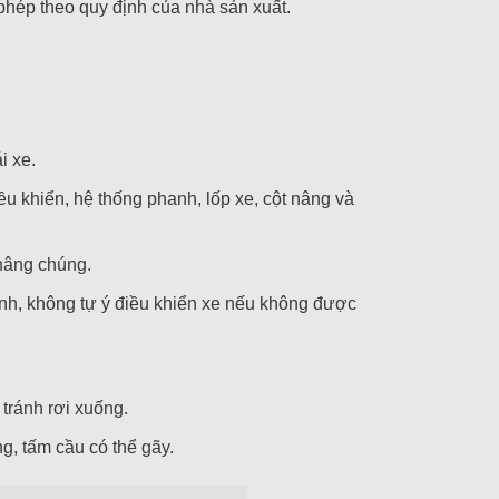
hép theo quy định của nhà sản xuất.
i xe.
u khiển, hệ thống phanh, lốp xe, cột nâng và
 nâng chúng.
ịnh, không tự ý điều khiển xe nếu không được
tránh rơi xuống.
g, tấm cầu có thể gãy.