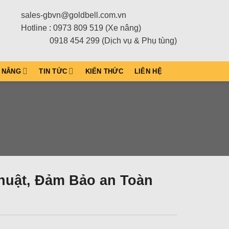
sales-gbvn@goldbell.com.vn
Hotline : 0973 809 519 (Xe nâng)
0918 454 299 (Dịch vụ & Phụ tùng)
 NÂNG
TIN TỨC
KIẾN THỨC
LIÊN HỆ
huật, Đảm Bảo an Toàn