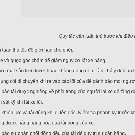
Quy tắc cần tuân thủ trước khi điều
 tuân thủ tốc độ giới hạn cho phép.
xe và quẹo góc chậm để giảm nguy cơ lật xe nâng.
với mặt sàn trơn trượt hoặc không đồng đều, cần chú ý đến an to
ụng còi di chuyển khi ra vào các lối cửa để cảnh báo mọi ngư
bảo tải được nghiêng về phía trong của người lái xe để tăng đ
sát kỹ khi lái xe lùi.
 khiển lực và tải đúng khi đi lên dốc. Kiểm tra phanh kỹ trước k
g được nâng hàng hóa quá tải trọng của xe.
bảo sự phân phối đồng đều của tải để duy trì sự cân bằng.