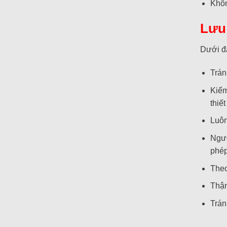
Khôn
Lưu 
Dưới đâ
Trán
Kiểm
thiế
Luôn
Ngườ
phép
Theo
Thận
Trán