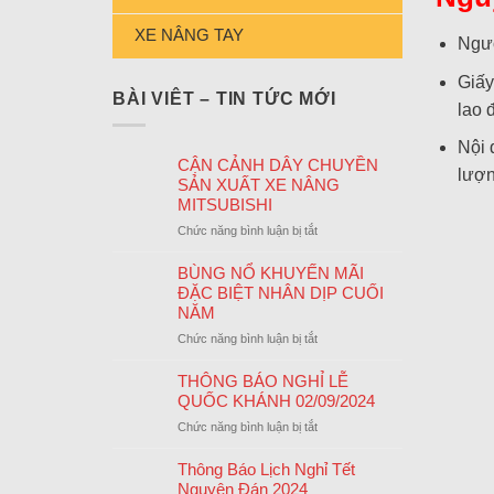
XE NÂNG TAY
Ngườ
Giấy
BÀI VIÊT – TIN TỨC MỚI
lao 
Nội 
CẬN CẢNH DÂY CHUYỀN
lượn
SẢN XUẤT XE NÂNG
MITSUBISHI
ở
Chức năng bình luận bị tắt
CẬN
CẢNH
BÙNG NỔ KHUYẾN MÃI
DÂY
ĐẶC BIỆT NHÂN DỊP CUỐI
CHUYỀN
NĂM
SẢN
ở
Chức năng bình luận bị tắt
XUẤT
BÙNG
XE
NỔ
THÔNG BÁO NGHỈ LỄ
NÂNG
KHUYẾN
QUỐC KHÁNH 02/09/2024
MITSUBISHI
MÃI
ở
Chức năng bình luận bị tắt
ĐẶC
THÔNG
BIỆT
BÁO
Thông Báo Lịch Nghỉ Tết
NHÂN
NGHỈ
Nguyên Đán 2024
DỊP