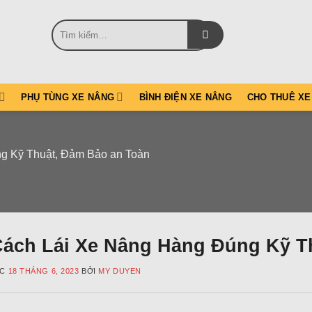
Tìm
kiếm:
PHỤ TÙNG XE NÂNG
BÌNH ĐIỆN XE NÂNG
CHO THUÊ XE
g Kỹ Thuật, Đảm Bảo an Toàn
Cách Lái Xe Nâng Hàng Đúng Kỹ T
ÚC
18 THÁNG 6, 2023
BỞI
MY DUYEN