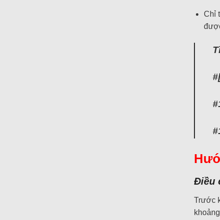
Chỉ 
được
T
#
#
#
Hướn
Điều 
Trước k
khoảng 