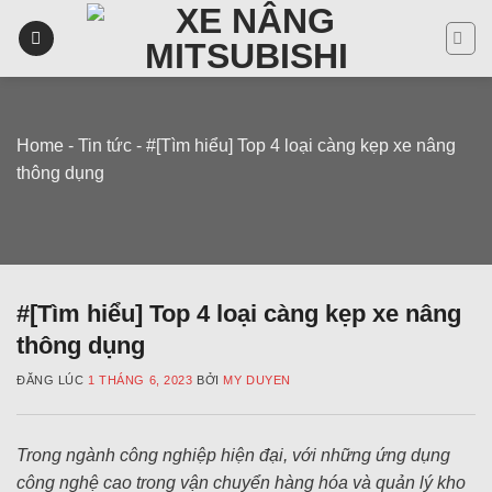
Skip
to
content
Home
-
Tin tức
-
#[Tìm hiểu] Top 4 loại càng kẹp xe nâng
thông dụng
#[Tìm hiểu] Top 4 loại càng kẹp xe nâng
thông dụng
ĐĂNG LÚC
1 THÁNG 6, 2023
BỞI
MY DUYEN
Trong ngành công nghiệp hiện đại, với những ứng dụng
công nghệ cao trong vận chuyển hàng hóa và quản lý kho