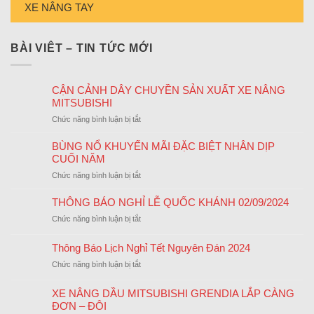
XE NÂNG TAY
BÀI VIÊT – TIN TỨC MỚI
CẬN CẢNH DÂY CHUYỀN SẢN XUẤT XE NÂNG
MITSUBISHI
ở
Chức năng bình luận bị tắt
CẬN
CẢNH
BÙNG NỔ KHUYẾN MÃI ĐẶC BIỆT NHÂN DỊP
DÂY
CUỐI NĂM
CHUYỀN
ở
Chức năng bình luận bị tắt
SẢN
BÙNG
XUẤT
NỔ
THÔNG BÁO NGHỈ LỄ QUỐC KHÁNH 02/09/2024
XE
KHUYẾN
NÂNG
ở
Chức năng bình luận bị tắt
MÃI
MITSUBISHI
THÔNG
ĐẶC
BÁO
Thông Báo Lịch Nghỉ Tết Nguyên Đán 2024
BIỆT
NGHỈ
NHÂN
ở
Chức năng bình luận bị tắt
LỄ
DỊP
Thông
QUỐC
CUỐI
Báo
KHÁNH
XE NÂNG DẦU MITSUBISHI GRENDIA LẮP CÀNG
NĂM
Lịch
02/09/2024
ĐƠN – ĐÔI
Nghỉ