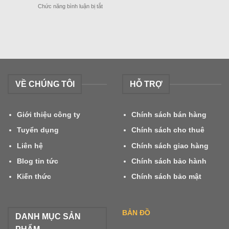
ở
Chức năng bình luận bị tắt
Tết
XE
Nguyên
NÂNG
Đán
DẦU
2024
MITSUBISHI
GRENDIA
LẮP
CÀNG
ĐƠN
VỀ CHÚNG TÔI
HỖ TRỢ
–
ĐÔI
Giới thiệu công ty
Chính sách bán hàng
Tuyển dụng
Chính sách cho thuê
Liên hệ
Chính sách giao hàng
Blog tin tức
Chính sách bảo hành
Kiến thức
Chính sách bảo mật
BẢN ĐỒ
DANH MỤC SẢN