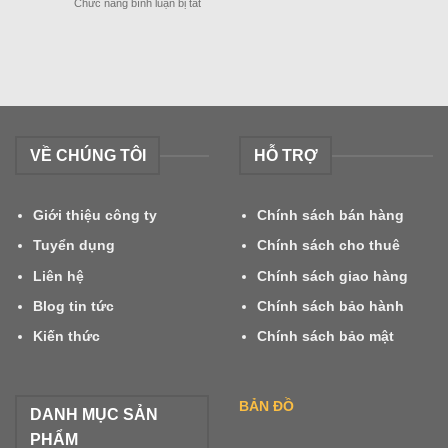
ở
Chức năng bình luận bị tắt
Tết
XE
Nguyên
NÂNG
Đán
DẦU
2024
MITSUBISHI
GRENDIA
LẮP
CÀNG
ĐƠN
VỀ CHÚNG TÔI
HỖ TRỢ
–
ĐÔI
Giới thiệu công ty
Chính sách bán hàng
Tuyển dụng
Chính sách cho thuê
Liên hệ
Chính sách giao hàng
Blog tin tức
Chính sách bảo hành
Kiến thức
Chính sách bảo mật
BẢN ĐỒ
DANH MỤC SẢN
PHẨM