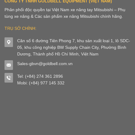
CÔNG TY TNHH GOLDBELL EQUIPMENT (VIỆT NAM)
Phân phối độc quyền tại Việt Nam xe nâng tay Mitsubishi – Phụ
tùng xe nâng & Các sản phẩm xe nâng Mitsubishi chính hãng.
TRỤ SỞ CHÍNH:
Căn số 6 đường Tiên Phong 7, khu sản xuất loại 1, lô SDC-
05, khu công nghiệp BW Supply Chain City, Phường Bình
Dương, Thành phố Hồ Chí Minh, Việt Nam
Sales-gbvn@goldbell.com.vn
Tel: (+84) 274 361 2896
Mobi: (+84) 977 145 332