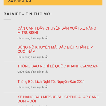
XE NÂNG TAY
BÀI VIÊT – TIN TỨC MỚI
CẬN CẢNH DÂY CHUYỀN SẢN XUẤT XE NÂNG
MITSUBISHI
ở
Chức năng bình luận bị tắt
CẬN
CẢNH
BÙNG NỔ KHUYẾN MÃI ĐẶC BIỆT NHÂN DỊP
DÂY
CUỐI NĂM
CHUYỀN
ở
Chức năng bình luận bị tắt
SẢN
BÙNG
XUẤT
NỔ
THÔNG BÁO NGHỈ LỄ QUỐC KHÁNH 02/09/2024
XE
KHUYẾN
NÂNG
ở
Chức năng bình luận bị tắt
MÃI
MITSUBISHI
THÔNG
ĐẶC
BÁO
Thông Báo Lịch Nghỉ Tết Nguyên Đán 2024
BIỆT
NGHỈ
NHÂN
ở
Chức năng bình luận bị tắt
LỄ
DỊP
Thông
QUỐC
CUỐI
Báo
KHÁNH
XE NÂNG DẦU MITSUBISHI GRENDIA LẮP CÀNG
NĂM
Lịch
02/09/2024
ĐƠN – ĐÔI
Nghỉ