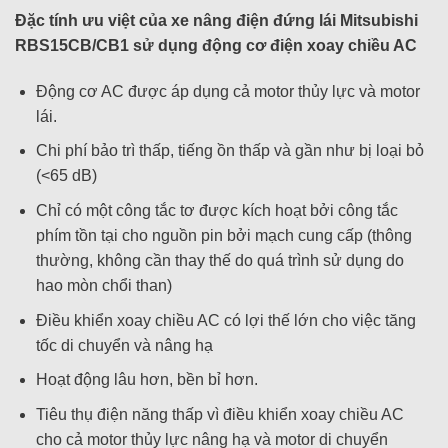
Đặc tính ưu việt
của
xe nâng điện đứng lái Mitsubishi
RBS
15CB/CB1 sử dụng động cơ điện xoay chiều AC
Động cơ AC được áp dụng cả motor thủy lực và motor
lái.
Chi phí bảo trì thấp, tiếng ồn thấp và gần như bị loại bỏ
(<65 dB)
Chỉ có một công tắc tơ được kích hoạt bởi công tắc
phím tồn tại cho nguồn pin bởi mạch cung cấp (thông
thường, không cần thay thế do quá trình sử dụng do
hao mòn chổi than)
Điều khiển xoay chiều AC có lợi thế lớn cho việc tăng
tốc di chuyển và nâng hạ
Hoạt động lâu hơn, bền bỉ hơn.
Tiêu thụ điện năng thấp vì điều khiển xoay chiều AC
cho cả motor thủy lực nâng hạ và motor di chuyển