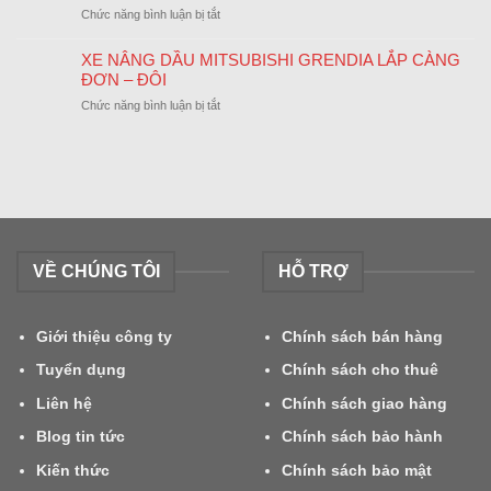
NHÂN
ở
Chức năng bình luận bị tắt
LỄ
DỊP
Thông
QUỐC
CUỐI
Báo
KHÁNH
XE NÂNG DẦU MITSUBISHI GRENDIA LẮP CÀNG
NĂM
Lịch
02/09/2024
ĐƠN – ĐÔI
Nghỉ
ở
Chức năng bình luận bị tắt
Tết
XE
Nguyên
NÂNG
Đán
DẦU
2024
MITSUBISHI
GRENDIA
LẮP
CÀNG
ĐƠN
VỀ CHÚNG TÔI
HỖ TRỢ
–
ĐÔI
Giới thiệu công ty
Chính sách bán hàng
Tuyển dụng
Chính sách cho thuê
Liên hệ
Chính sách giao hàng
Blog tin tức
Chính sách bảo hành
Kiến thức
Chính sách bảo mật