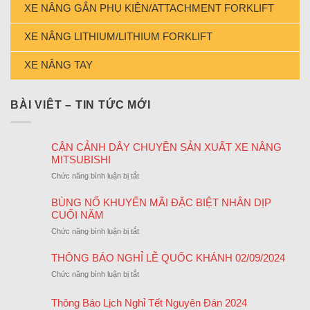
XE NÂNG GẮN PHỤ KIỆN/ATTACHMENT FORKLIFT
XE NÂNG LITHIUM/LITHIUM FORKLIFT
XE NÂNG TAY
BÀI VIÊT – TIN TỨC MỚI
CẬN CẢNH DÂY CHUYỀN SẢN XUẤT XE NÂNG
MITSUBISHI
ở
Chức năng bình luận bị tắt
CẬN
CẢNH
BÙNG NỔ KHUYẾN MÃI ĐẶC BIỆT NHÂN DỊP
DÂY
CUỐI NĂM
CHUYỀN
ở
Chức năng bình luận bị tắt
SẢN
BÙNG
XUẤT
NỔ
THÔNG BÁO NGHỈ LỄ QUỐC KHÁNH 02/09/2024
XE
KHUYẾN
NÂNG
ở
Chức năng bình luận bị tắt
MÃI
MITSUBISHI
THÔNG
ĐẶC
BÁO
Thông Báo Lịch Nghỉ Tết Nguyên Đán 2024
BIỆT
NGHỈ