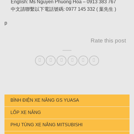
English: Ms Nguyen Phuong Hoa – 0913 383 767
中文請聯繫以下電話號碼: 0977 145 332 ( 葉先生 )
p
Rate this post
BÌNH ĐIỆN XE NÂNG GS YUASA
LỐP XE NÂNG
PHỤ TÙNG XE NÂNG MITSUBISHI