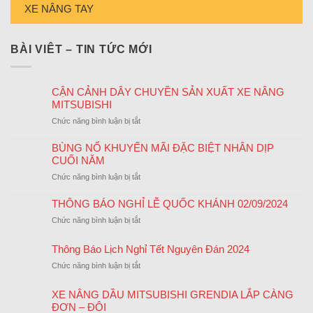
XE NÂNG TAY
BÀI VIÊT – TIN TỨC MỚI
CẬN CẢNH DÂY CHUYỀN SẢN XUẤT XE NÂNG
MITSUBISHI
ở
Chức năng bình luận bị tắt
CẬN
CẢNH
BÙNG NỔ KHUYẾN MÃI ĐẶC BIỆT NHÂN DỊP
DÂY
CUỐI NĂM
CHUYỀN
ở
Chức năng bình luận bị tắt
SẢN
BÙNG
XUẤT
NỔ
THÔNG BÁO NGHỈ LỄ QUỐC KHÁNH 02/09/2024
XE
KHUYẾN
NÂNG
ở
Chức năng bình luận bị tắt
MÃI
MITSUBISHI
THÔNG
ĐẶC
BÁO
Thông Báo Lịch Nghỉ Tết Nguyên Đán 2024
BIỆT
NGHỈ
NHÂN
ở
Chức năng bình luận bị tắt
LỄ
DỊP
Thông
QUỐC
CUỐI
Báo
KHÁNH
XE NÂNG DẦU MITSUBISHI GRENDIA LẮP CÀNG
NĂM
Lịch
02/09/2024
ĐƠN – ĐÔI
Nghỉ