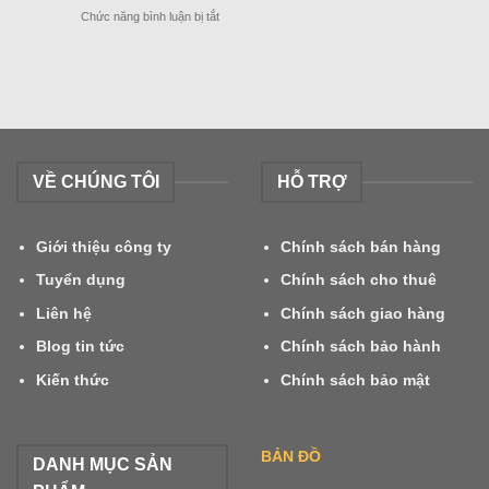
ở
Chức năng bình luận bị tắt
Tết
XE
Nguyên
NÂNG
Đán
DẦU
2024
MITSUBISHI
GRENDIA
LẮP
CÀNG
ĐƠN
VỀ CHÚNG TÔI
HỖ TRỢ
–
ĐÔI
Giới thiệu công ty
Chính sách bán hàng
Tuyển dụng
Chính sách cho thuê
Liên hệ
Chính sách giao hàng
Blog tin tức
Chính sách bảo hành
Kiến thức
Chính sách bảo mật
BẢN ĐỒ
DANH MỤC SẢN