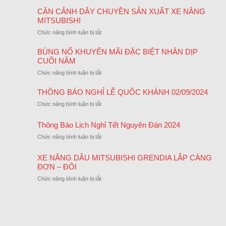
CẬN CẢNH DÂY CHUYỀN SẢN XUẤT XE NÂNG
MITSUBISHI
ở
Chức năng bình luận bị tắt
CẬN
CẢNH
BÙNG NỔ KHUYẾN MÃI ĐẶC BIỆT NHÂN DỊP
DÂY
CUỐI NĂM
CHUYỀN
ở
Chức năng bình luận bị tắt
SẢN
BÙNG
XUẤT
NỔ
THÔNG BÁO NGHỈ LỄ QUỐC KHÁNH 02/09/2024
XE
KHUYẾN
NÂNG
ở
Chức năng bình luận bị tắt
MÃI
MITSUBISHI
THÔNG
ĐẶC
BÁO
Thông Báo Lịch Nghỉ Tết Nguyên Đán 2024
BIỆT
NGHỈ
NHÂN
ở
Chức năng bình luận bị tắt
LỄ
DỊP
Thông
QUỐC
CUỐI
Báo
KHÁNH
XE NÂNG DẦU MITSUBISHI GRENDIA LẮP CÀNG
NĂM
Lịch
02/09/2024
ĐƠN – ĐÔI
Nghỉ
ở
Chức năng bình luận bị tắt
Tết
XE
Nguyên
NÂNG
Đán
DẦU
2024
MITSUBISHI
GRENDIA