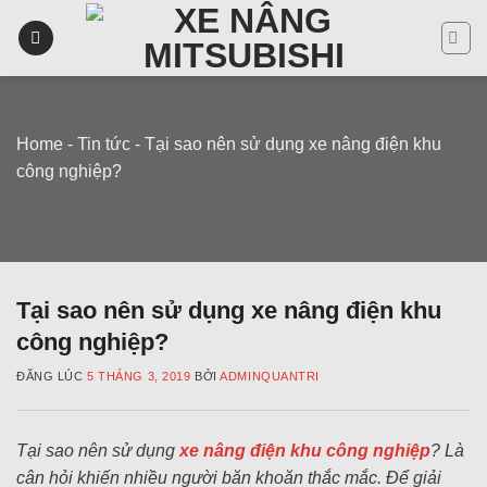
Skip
to
content
Home
-
Tin tức
-
Tại sao nên sử dụng xe nâng điện khu
công nghiệp?
Tại sao nên sử dụng xe nâng điện khu
công nghiệp?
ĐĂNG LÚC
5 THÁNG 3, 2019
BỞI
ADMINQUANTRI
Tại sao nên sử dụng
xe nâng điện khu công nghiệp
? Là
cân hỏi khiến nhiều người băn khoăn thắc mắc. Để giải