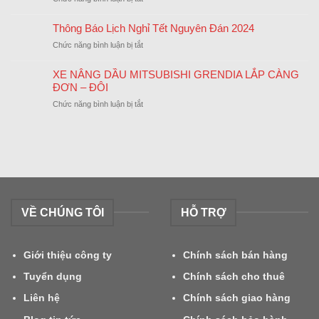
MÃI
MITSUBISHI
THÔNG
ĐẶC
BÁO
Thông Báo Lịch Nghỉ Tết Nguyên Đán 2024
BIỆT
NGHỈ
NHÂN
ở
Chức năng bình luận bị tắt
LỄ
DỊP
Thông
QUỐC
CUỐI
Báo
KHÁNH
XE NÂNG DẦU MITSUBISHI GRENDIA LẮP CÀNG
NĂM
Lịch
02/09/2024
ĐƠN – ĐÔI
Nghỉ
ở
Chức năng bình luận bị tắt
Tết
XE
Nguyên
NÂNG
Đán
DẦU
2024
MITSUBISHI
GRENDIA
LẮP
CÀNG
ĐƠN
VỀ CHÚNG TÔI
HỖ TRỢ
–
ĐÔI
Giới thiệu công ty
Chính sách bán hàng
Tuyển dụng
Chính sách cho thuê
Liên hệ
Chính sách giao hàng