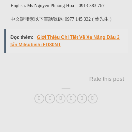
English: Ms Nguyen Phuong Hoa – 0913 383 767
中文請聯繫以下電話號碼: 0977 145 332 ( 葉先生 )
Đọc thêm:
Giới Thiệu Chi Tiết Về Xe Nâng Dầu 3
tấn Mitsubishi FD30NT
Rate this post