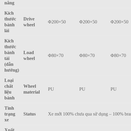
nâng
Kích
thước
Drive
Φ200×50
Φ200×50
Φ200×50
bánh
wheel
lái
Kích
thước
bánh
Load
Φ80×70
Φ80×70
Φ80×70
tải
wheel
(dẫn
hướng)
Loại
chất
Wheel
PU
PU
PU
liệu
material
bánh
Tình
trạng
Status
Xe mới 100% chưa qua sử dụng – 100% br
xe
Xuất