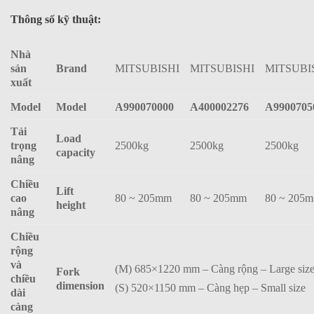
Thông số kỹ thuật:
Nhà
sản
Brand
MITSUBISHI
MITSUBISHI
MITSUBI
xuất
Model
Model
A990070000
A400002276
A9900705
Tải
Load
trọng
2500kg
2500kg
2500kg
capacity
nâng
Chiều
Lift
cao
80 ~ 205mm
80 ~ 205mm
80 ~ 205
height
nâng
Chiều
rộng
và
(M) 685×1220 mm – Càng rộng – Large siz
Fork
chiều
dimension
(S) 520×1150 mm – Càng hẹp – Small size
dài
càng