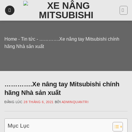
Skip
to
content
Home
-
Tin tức
-
………….Xe nâng tay Mitsubishi chính
hãng Nhà sản xuất
………….Xe nâng tay Mitsubishi chính
hãng Nhà sản xuất
ĐĂNG LÚC
28 THÁNG 6, 2021
BỞI
ADMINQUANTRI
Mục Lục