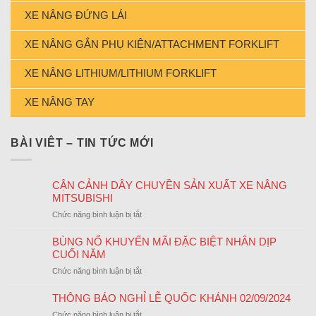
XE NÂNG ĐỨNG LÁI
XE NÂNG GẮN PHỤ KIỆN/ATTACHMENT FORKLIFT
XE NÂNG LITHIUM/LITHIUM FORKLIFT
XE NÂNG TAY
BÀI VIÊT – TIN TỨC MỚI
CẬN CẢNH DÂY CHUYỀN SẢN XUẤT XE NÂNG
MITSUBISHI
ở
Chức năng bình luận bị tắt
CẬN
CẢNH
BÙNG NỔ KHUYẾN MÃI ĐẶC BIỆT NHÂN DỊP
DÂY
CUỐI NĂM
CHUYỀN
ở
Chức năng bình luận bị tắt
SẢN
BÙNG
XUẤT
NỔ
THÔNG BÁO NGHỈ LỄ QUỐC KHÁNH 02/09/2024
XE
KHUYẾN
NÂNG
ở
Chức năng bình luận bị tắt