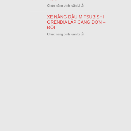
LỄ
CUỐI
ở
Chức năng bình luận bị tắt
QUỐC
NĂM
Thông
KHÁNH
Báo
XE NÂNG DẦU MITSUBISHI
02/09/2024
Lịch
GRENDIA LẮP CÀNG ĐƠN –
Nghỉ
ĐÔI
Tết
ở
Chức năng bình luận bị tắt
Nguyên
XE
Đán
NÂNG
2024
DẦU
MITSUBISHI
GRENDIA
LẮP
CÀNG
ĐƠN
–
ĐÔI