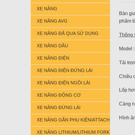
XE NÂNG
Bàn gia
XE NÂNG AVG
phẩm từ
XE NÂNG ĐÃ QUA SỬ DỤNG
Thông s
XE NÂNG DẦU
Model 
XE NÂNG ĐIỆN
Tải trọ
XE NÂNG ĐIỆN ĐỨNG LÁI
Chiều c
XE NÂNG ĐIỆN NGỒI LÁI
Lốp hơi
XE NÂNG ĐỘNG CƠ
Càng n
XE NÂNG ĐỨNG LÁI
Hình ả
XE NÂNG GẮN PHỤ KIỆN/ATTACHMENT FORK
XE NÂNG LITHIUM/LITHIUM FORKLIFT