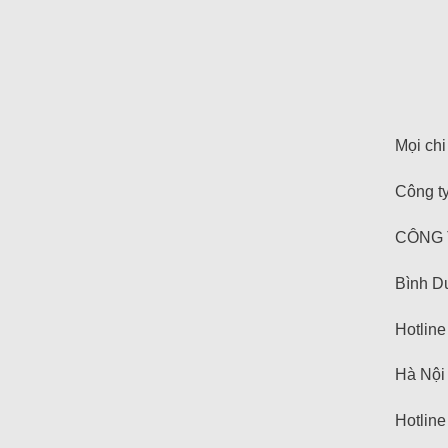
Mọi chi 
Công t
CÔNG 
Bình D
Hotline
Hà Nội
Hotline