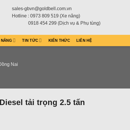
sales-gbvn@goldbell.com.vn
Hotline : 0973 809 519 (Xe nâng)
0918 454 299 (Dịch vụ & Phụ tùng)
 NÂNG
TIN TỨC
KIẾN THỨC
LIÊN HỆ
 Đồng Nai
iesel tải trọng 2.5 tấn