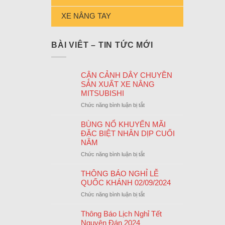
XE NÂNG TAY
BÀI VIÊT – TIN TỨC MỚI
CẬN CẢNH DÂY CHUYỀN
SẢN XUẤT XE NÂNG
MITSUBISHI
ở
Chức năng bình luận bị tắt
CẬN
CẢNH
BÙNG NỔ KHUYẾN MÃI
DÂY
ĐẶC BIỆT NHÂN DỊP CUỐI
CHUYỀN
NĂM
SẢN
ở
Chức năng bình luận bị tắt
XUẤT
BÙNG
XE
NỔ
THÔNG BÁO NGHỈ LỄ
NÂNG
KHUYẾN
QUỐC KHÁNH 02/09/2024
MITSUBISHI
MÃI
ở
Chức năng bình luận bị tắt
ĐẶC
THÔNG
BIỆT
BÁO
Thông Báo Lịch Nghỉ Tết
NHÂN
NGHỈ
Nguyên Đán 2024
DỊP