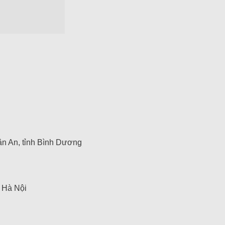
n An, tỉnh Bình Dương
 Hà Nội