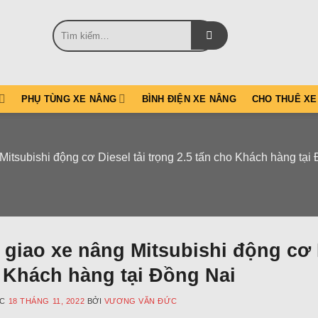
Tìm
kiếm:
PHỤ TÙNG XE NÂNG
BÌNH ĐIỆN XE NÂNG
CHO THUÊ XE
Mitsubishi động cơ Diesel tải trọng 2.5 tấn cho Khách hàng tại
giao xe nâng Mitsubishi động cơ D
 Khách hàng tại Đồng Nai
ÚC
18 THÁNG 11, 2022
BỞI
VƯƠNG VĂN ĐỨC