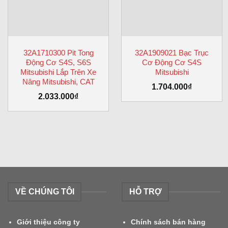
32A1710300 Pit Tong
32A1909021 Bạc Trục
Động Cơ S4S, S6S
Cơ Động Cơ S4S
Mitsubishi Lắp Trên Xe
Mitsubishi
Nâng Mitsubishi, CAT
1.704.000
₫
2.033.000
₫
VỀ CHÚNG TÔI
HỖ TRỢ
Giới thiệu công ty
Chính sách bán hàng