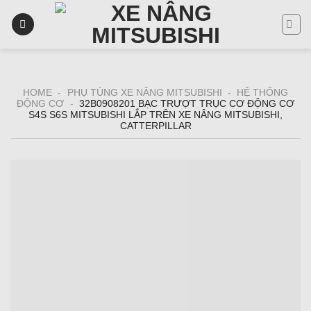
Skip
to
content
HOME
-
PHỤ TÙNG XE NÂNG MITSUBISHI
-
HỆ THỐNG
ĐỘNG CƠ
-
32B0908201 BẠC TRƯỢT TRỤC CƠ ĐỘNG CƠ
S4S S6S MITSUBISHI LẮP TRÊN XE NÂNG MITSUBISHI,
CATTERPILLAR